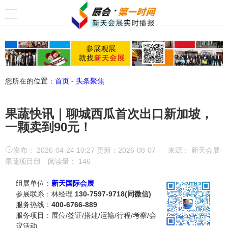
您所在的位置：
首页
-
头条聚焦
果蔬快讯｜聊城西瓜首次出口新加坡，
一颗卖到90元！
发布： 2026-04-24 10:27 更新：2026-08-07
来源：
新天会展-
果蔬项目组
阅读量：
146
组展单位：
新天国际会展
参展联系：林经理
130-7597-9718(同微信)
服务热线：
400-6766-889
服务项目：展位/签证/搭建/运输/行程/考察/会
议活动