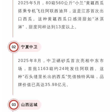
2025年5月，80箱560公斤“小兰”黄瓤西瓜
搭乘专机飞往阿联酋迪拜，这是江苏首次出
口西瓜。这种黄瓤西瓜口感清甜如“冰淇
淋”，甜度同样达到13度以上。
0
2
宁夏中卫
2025年8月，中卫硒砂瓜首次亮相中东市
场，首批1163箱约24吨发往阿联酋。这
种“石头缝里长出的西瓜”凭借独特风味，品
牌价值已高达35.98亿元。
0
3
山西运城