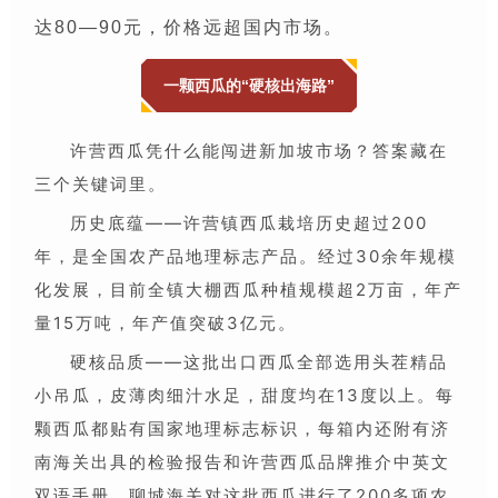
达80—90元，价格远超国内市场。
一颗西瓜的“硬核出海路”
许营西瓜凭什么能闯进新加坡市场？答案藏在
三个关键词里。
历史底蕴——许营镇西瓜栽培历史超过200
年，是全国农产品地理标志产品。经过30余年规模
化发展，目前全镇大棚西瓜种植规模超2万亩，年产
量15万吨，年产值突破3亿元。
硬核品质——这批出口西瓜全部选用头茬精品
小吊瓜，皮薄肉细汁水足，甜度均在13度以上。每
颗西瓜都贴有国家地理标志标识，每箱内还附有济
南海关出具的检验报告和许营西瓜品牌推介中英文
双语手册。聊城海关对这批西瓜进行了200多项农