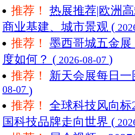
推荐！
热展推荐|欧洲
商业基建、城市景观 (
202
推荐！
墨西哥城五金展 Expo
度如何？ (
)
2026-08-07
推荐！
新天会展每日一图
08-07
)
推荐！
全球科技风向标2
国科技品牌走向世界 (
202