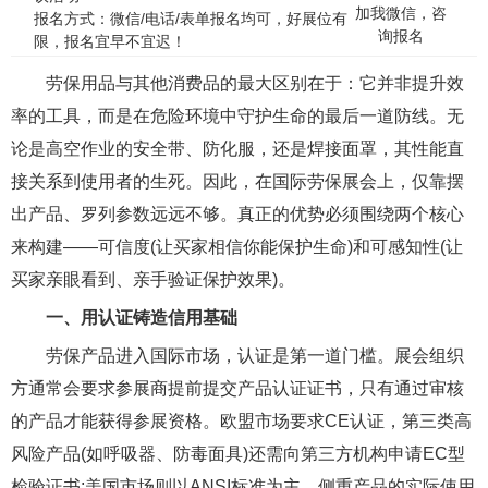
加我微信，咨
报名方式：微信/电话/表单报名均可，好展位有
询报名
限，报名宜早不宜迟！
劳保用品与其他消费品的最大区别在于：它并非提升效
率的工具，而是在危险环境中守护生命的最后一道防线。无
论是高空作业的安全带、防化服，还是焊接面罩，其性能直
接关系到使用者的生死。因此，在国际劳保展会上，仅靠摆
出产品、罗列参数远远不够。真正的优势必须围绕两个核心
来构建——可信度(让买家相信你能保护生命)和可感知性(让
买家亲眼看到、亲手验证保护效果)。
一、用认证铸造信用基础
劳保产品进入国际市场，认证是第一道门槛。展会组织
方通常会要求参展商提前提交产品认证证书，只有通过审核
的产品才能获得参展资格。欧盟市场要求CE认证，第三类高
风险产品(如呼吸器、防毒面具)还需向第三方机构申请EC型
检验证书;美国市场则以ANSI标准为主，侧重产品的实际使用