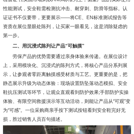
性能测试，安全鞋需检测抗冲击、耐穿刺、防滑等指标。认
证证书不仅要带，更要展示——将CE、EN标准测试报告等
资质在展位显眼处陈列，让买家一眼看见，这是消除疑虑的
第一步。
二、用沉浸式陈列让产品“可触摸”
劳保产品的优势需要通过亲身体验来传递。在展位设计
上，采用模块化、沉浸式的陈列方式，将核心产品分系列展
示，让参观者零距离触摸感受材质与工艺。更重要的是，把
静态展示升级为动态体验：现场设置防坠落动态模拟、安全
鞋抗压测试等环节，让观众直观看到防护效果;手部防护实操
体验、有限空间救援演示等互动活动，则能让产品从“可观”变
为“可感”。一位采购商亲手按下测试按钮看到安全鞋完好无
损，胜过销售人员百句描述。