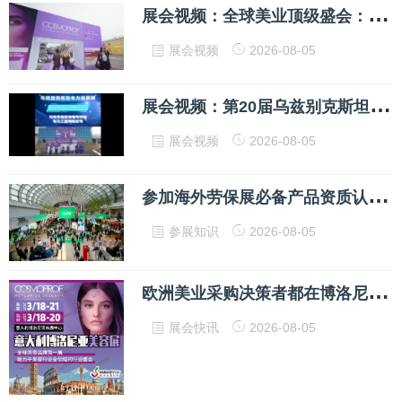
展
会视频：全球美业顶级盛会：2027年意大利博洛尼亚美容展 Cosmoprof 招展启动！
展会视频
2026-08-05
展
会视频：第20届乌兹别克斯坦电力能源展UZENERGYEXPO，不容错过！
展会视频
2026-08-05
参
加海外劳保展必备产品资质认证有哪些
参展知识
2026-08-05
欧
洲美业采购决策者都在博洛尼亚等你：2027年意大利美容展招展启动！
展会快讯
2026-08-05