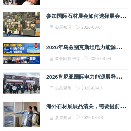
参
加国际石材展会如何选择展会提升获客
参展知识
2026-08-04
2
026年乌兹别克斯坦电力能源展UZENERGYEXPO展品有哪些？
展会问答FAQ
2026-08-04
2
026肯尼亚国际电力能源展释放强烈信号，谁在抢占非洲“2030愿景”红利？
头条聚焦
2026-08-04
海
外石材展展品清关，需要提前准备哪些资质文件
参展知识
2026-08-03