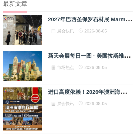
最新文章
2
027年巴西圣保罗石材展 Marmomac Brazil 预定通道开启！
展会快讯
2026-08-05
新
天会展每日一图 · 美国拉斯维加斯纽约纽约酒店
市场热点
2026-08-05
进
口高度依赖！2026年澳洲海獭自行车展Sea Otter Australia，把握南半球增量机遇
展会快讯
2026-08-05