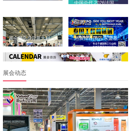
2026中东（迪拜）美容展，30周...
中国总代 2026法国劳保展，...
展会预告|9月意大利陶瓷石材...
热展推荐|抢占东盟基建风口，...
展会动态