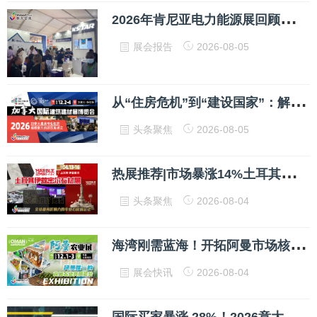
2
026年肯尼亚电力能源展回顾：新天国际会展助力中国企业深耕东非蓝海
展会报告
2026-08-05
从
“住房危机”到“建设国家”：解码加拿大万亿基建市场，中国供应链的机会在哪？
头条聚焦
2026-08-05
热
展推荐|市场暴涨14%土耳其石材市场风口已至
头条聚焦
2026-08-04
海
湾刚需蓝海！开拓阿曼市场核心抓手：阿曼国际农业展 Oman AgroFood
展会快讯
2026-08-04
国
际买家暴涨 28%！2026意大利米兰两轮车展EICMA 为何是进军欧洲首选平台？