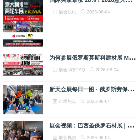
展会快讯
2026-08-04
为
何参展俄罗斯莫斯科建材展 MosBuild 可以一站式对接全渠道优质买家？
展会问答FAQ
2026-08-04
新
天会展每日一图 · 俄罗斯劳保展BIOT
市场热点
2026-08-04
展
会视频：巴西圣保罗石材展 | 拉美石材市场的黄金门票已开启！
展会视频
2026-08-04