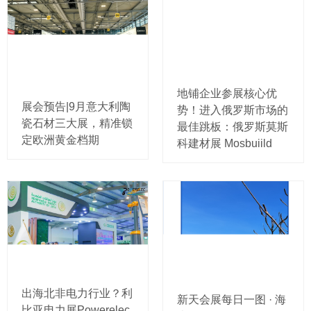
地铺企业参展核心优
展会预告|9月意大利陶
势！进入俄罗斯市场的
瓷石材三大展，精准锁
最佳跳板：俄罗斯莫斯
定欧洲黄金档期
科建材展 Mosbuiild
出海北非电力行业？利
新天会展每日一图 · 海
比亚电力展Powerelec