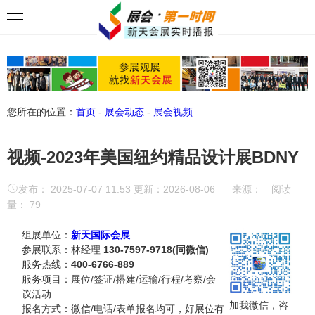
您所在的位置：
首页
-
展会动态
-
展会视频
视频-2023年美国纽约精品设计展BDNY
发布： 2025-07-07 11:53 更新：2026-08-06
来源：
阅读
量：
79
组展单位：
新天国际会展
参展联系：林经理
130-7597-9718(同微信)
服务热线：
400-6766-889
服务项目：展位/签证/搭建/运输/行程/考察/会
议活动
加我微信，咨
报名方式：微信/电话/表单报名均可，好展位有