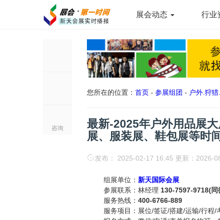
展会动态
行业
您所在的位置：
首页
-
参展组团
-
户外.狩猎
最新-2025年户外用品展
咨询
展、服装展、鞋包展等时
发布： 2025-02-17 16:45 更新：2026-0
组展单位：
新天国际会展
参展联系：林经理
130-7597-9718(
服务热线：
400-6766-889
服务项目：展位/签证/搭建/运输/行程/