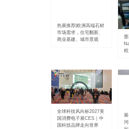
热展推荐|欧洲高端石材
市场需求，住宅翻新、
墨
商业基建、城市景观
Na
程
全球科技风向标2027美
展
国消费电子展CES｜中
河
国科技品牌走向世界
出