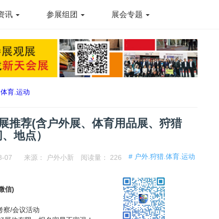
资讯
参展组团
展会专题
.体育.运动
大展推荐(含户外展、体育用品展、狩猎
间、地点）
# 户外.狩猎.体育.运动
8-07
来源：
户外小新
阅读量：
226
同微信)
考察/会议活动