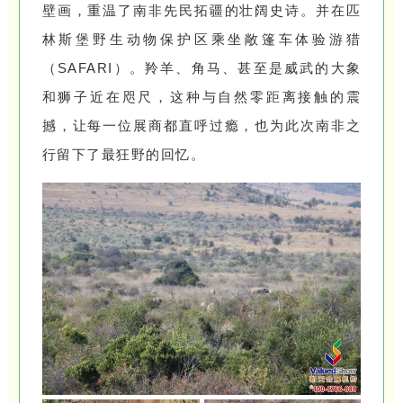
壁画，重温了南非先民拓疆的壮阔史诗。并在匹
林斯堡野生动物保护区乘坐敞篷车体验游猎
（SAFARI）。羚羊、角马、甚至是威武的大象
和狮子近在咫尺，这种与自然零距离接触的震
撼，让每一位展商都直呼过瘾，也为此次南非之
行留下了最狂野的回忆。