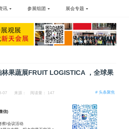
资讯
参展组团
展会专题
林果蔬展FRUIT LOGISTICA ，全球果
# 头条聚焦
8-07
来源：
阅读量：
147
同微信)
考察/会议活动