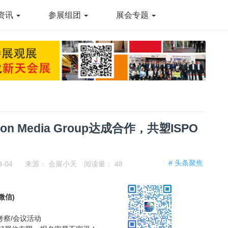
资讯
参展组团
展会专题
oon Media Group达成合作，共塑ISPO
# 头条聚焦
8-04
来源：
会展小天
阅读量：
48
同微信)
考察/会议活动