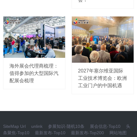
海外展会代理商梳理：
2027年塞尔维亚国际
值得参加的大型国际汽
工业技术博览会：欧洲
配展会梳理
工业门户的中国机遇
SiteMap Url
unlink
参展知识-随机10条
展会信息-Top10
头
条聚焦-Top10
最新发布-Top10
最新发布-Top200
网站地图