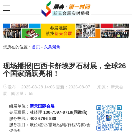
您所在的位置：
首页
-
头条聚焦
现场播报|巴西卡舒埃罗石材展，全球26
个国家踊跃亮相！
发布： 2025-08-28 14:06 更新：2026-08-07
来源：
新天会
展
阅读量：
55
组展单位：
新天国际会展
参展联系：林经理
130-7597-9718(同微信)
服务热线：
400-6766-889
服务项目：展位/签证/搭建/运输/行程/考察/会
议活动