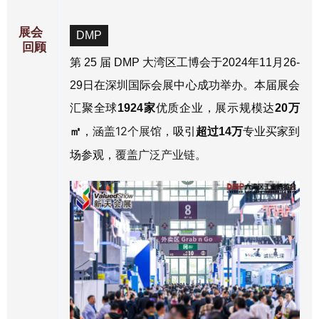
展会
DMP
回顾
第 25 届 DMP 大湾区工博会于2024年11月26-
29日在深圳国际会展中心成功举办。本届展会
汇聚全球
1924家
优质企业，展示规模达
20万
涵盖12个展馆，
㎡
，
吸引
超过14万
专业买家到
覆盖广泛产业链。
场参观，