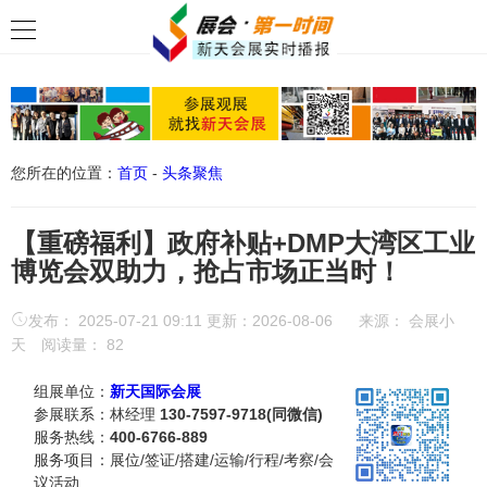
您所在的位置：
首页
-
头条聚焦
【重磅福利】政府补贴+DMP大湾区工业
博览会双助力，抢占市场正当时！
发布： 2025-07-21 09:11 更新：2026-08-06
来源：
会展小
天
阅读量：
82
组展单位：
新天国际会展
参展联系：林经理
130-7597-9718(同微信)
服务热线：
400-6766-889
服务项目：展位/签证/搭建/运输/行程/考察/会
议活动