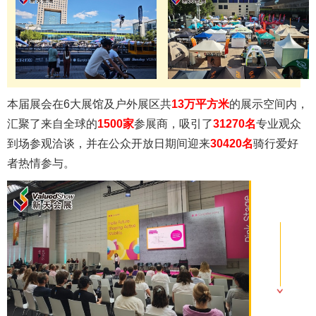
本届展会在6大展馆及户外展区共
13万平方米
的展示空间内，
汇聚了来自全球的
1500家
参展商，吸引了
31270名
专业观众
到场参观洽谈，并在公众开放日期间迎来
30420名
骑行爱好
者热情参与。