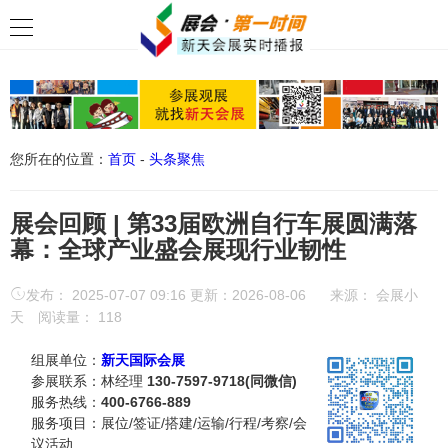
您所在的位置：
首页
-
头条聚焦
展会回顾 | 第33届欧洲自行车展圆满落
幕：全球产业盛会展现行业韧性
发布： 2025-07-07 09:16 更新：2026-08-06
来源：
会展小
天
阅读量：
118
组展单位：
新天国际会展
参展联系：林经理
130-7597-9718(同微信)
服务热线：
400-6766-889
服务项目：展位/签证/搭建/运输/行程/考察/会
议活动