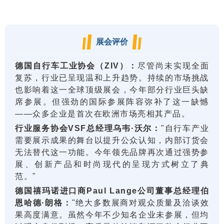
展会评价
德国自行车工业协会（ZIV）：
尽管尚未实现全面
复苏，行业已呈现温和上升趋势。持续的市场挑战
也影响着这一全球顶级展会，今年部分行业巨头缺
席参展。但强劲的国际参展阵容弥补了这一缺憾
——众多企业是首次在欧洲市场亮相其产品。
行业服务协会VSF总经理乌韦·沃尔：
"自行车产业
需要展示成果的舞台以提升公众认知，内部订货会
无法替代这一功能。今年领先品牌再次通过强势参
展、创新产品和时尚现代的呈现方式树立了典
范。"
德国禧玛诺进口商Paul Lange公司董事总经理伯
恩哈德·朗格：
"绝大多数展商对观众质量及洽谈效
果高度满意。虽然今年不少知名企业未参展，但均