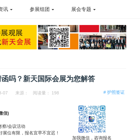
资讯
参展组团
展会专题
请函吗？新天国际会展为您解答
# 护照签证
8-07
来源：
阅读量：
198
同微信)
考察/会议活动
，好展位有限，报名宜早不宜迟！
加我微信，咨询报名