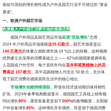
基础与强劲的增长韧性成为户外及园艺行业不可错过的 “黄金
赛道”。
一、欧洲户外园艺市场
欧洲最大户外园艺消费市场的规模优势
德国户外用品及园艺用品市场
呈现"双轨增长"
态势，
2024 年户外用品市场规模
达35 亿欧元
，园艺市场更是以
140 亿美元
的体量占据欧洲市场 18 %以上的份额。这种规模
优势建立在深厚的消费基础之上—— 82%的德国家庭拥有私
人花园或户外空间，每个居民年均在
花卉和观赏植物上的花
费高达 107 欧元
，其中花园植物人均支出 50 欧元，充分体
现了园艺消费在德国居民生活中的核心地位。
市场增长动能持续强劲
，即使在经济波动期仍保持韧性
扩张。2024年春季电商数据显示，德国园艺工具线上销售额
同比增长
90%
，露营装备更是创下
200%
的激增幅度，太阳能
户外设备增长
85%
。这种增长并非偶然，而是源于德国消费