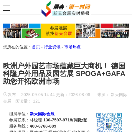
您所在的位置：
首页
-
行业资讯
-
市场热点
欧洲户外园艺市场蕴藏巨大商机！ 德国
科隆户外用品及园艺展 SPOGA+GAFA
助您开拓欧洲市场
发布： 2025-09-05 14:44 更新：2026-08-06
来源：
新天国际
会展
阅读量：
121
组展单位：
新天国际会展
参展联系：林经理
130-7597-9718(同微信)
服务热线：
400-6766-889