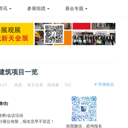
资讯
参展组团
展会专题
点建筑项目一览
# 市场热点
8-07
来源：
新天会展
阅读量：
702
同微信)
考察/会议活动
，好展位有限，报名宜早不宜迟！
加我微信，咨询报名