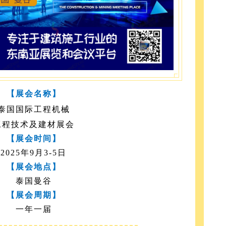
【展会名称】
泰国国际工程机械
工程技术及建材展会
【展会时间】
20
25
年
9
月
3-5日
【展会地点】
泰国曼谷
【展会
周期
】
一年一届