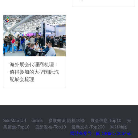
海外展会代理商梳理：
值得参加的大型国际汽
配展会梳理
SiteMap Url
unlink
参展知识-随机10条
展会信息-Top10
头
条聚焦-Top10
最新发布-Top10
最新发布-Top200
网站地图
© 厦门新天会展有限公司 版权所有
网站备案号：闽ICP备17005458