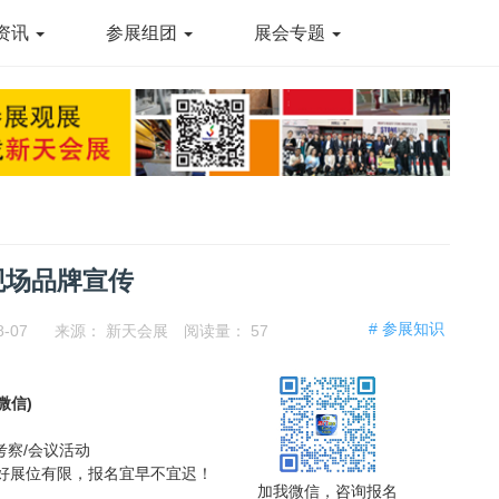
资讯
参展组团
展会专题
现场品牌宣传
# 参展知识
8-07
来源：
新天会展
阅读量：
57
同微信)
考察/会议活动
，好展位有限，报名宜早不宜迟！
加我微信，咨询报名