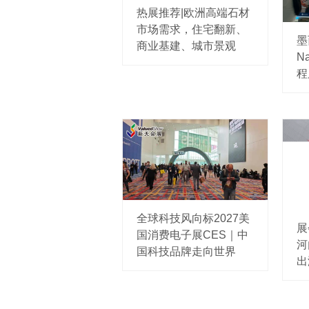
热展推荐|欧洲高端石材
市场需求，住宅翻新、
墨
商业基建、城市景观
Na
程
全球科技风向标2027美
展
国消费电子展CES｜中
河
国科技品牌走向世界
出