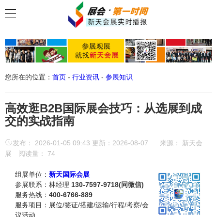
您所在的位置：
首页
-
行业资讯
-
参展知识
高效逛B2B国际展会技巧：从选展到成
交的实战指南
发布： 2026-01-05 09:43 更新：2026-08-07
来源：
新天会
展
阅读量：
74
组展单位：
新天国际会展
参展联系：林经理
130-7597-9718(同微信)
服务热线：
400-6766-889
服务项目：展位/签证/搭建/运输/行程/考察/会
议活动