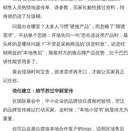
销售人员热情地递传单、讲参数，买家礼貌性接过资料，转
身就扔进了垃圾桶。
问题出在哪里？太多人习惯"硬推产品"，而忽略了"聊透
需求"。不妨换个思路：开场先问一句"您在选这类产品时，最
头疼的是哪块问题？"不管是采购商说的"供货时效"，还是经
销商提的"本地售后"，顺着对方的痛点聊产品优势，比干巴巴
讲性能管用多了。
展会现场时间宝贵，抓准需求再开口，才能让买家真正
记住你。
信任建立：细节胜过华丽宣传
在国际展会中，中小企业的品牌信任度相对较弱，空泛
的品牌宣传难以打动买家。这时候，"本地小背书"就显得尤为
重要。
你可以在展位摆放本地合作客户的logo，说明区域售后