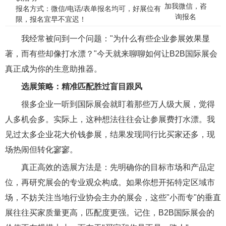
加我微信，咨
报名方式：微信/电话/表单报名均可，好展位有
询报名
限，报名宜早不宜迟！
我经常被问到一个问题："为什么有些企业参展效果显
著，而有些却像打水漂？"今天就来聊聊如何让B2B国际展会
真正成为你的生意助推器。
选展策略：精准匹配胜过盲目跟风
很多企业一听到国际展会就盯着那些万人级大展，觉得
人多机会多。实际上，这种想法往往会让参展费打水漂。我
见过太多企业花大价钱参展，结果发现同行比买家还多，现
场热闹但转化寥寥。
真正高效的选展方法是：先明确你的目标市场和产品定
位，再研究展会的专业观众构成。如果你想开拓特定区域市
场，不妨关注当地行业协会主办的展会，这些"小而专"的垂直
展往往买家质量更高，匹配度更强。
记住，B2B国际展会的