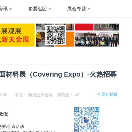
资讯
参展组团
展会专题
材料展（Covering Expo）-火热招募
# 展会视频
8-06
来源：
新天国际会展
阅读量：
48
同微信)
考察/会议活动