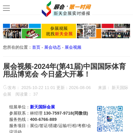
您所在的位置：
首页
-
展会动态
-
展会视频
展会视频-2024年(第41届)中国国际体育
用品博览会 今日盛大开幕！
发布： 2025-10-22 11:01 更新：2026-08-06
来源：
新天国际
会展
阅读量：
37
组展单位：
新天国际会展
参展联系：林经理
130-7597-9718(同微信)
服务热线：
400-6766-889
服务项目：展位/签证/搭建/运输/行程/考察/会
议活动