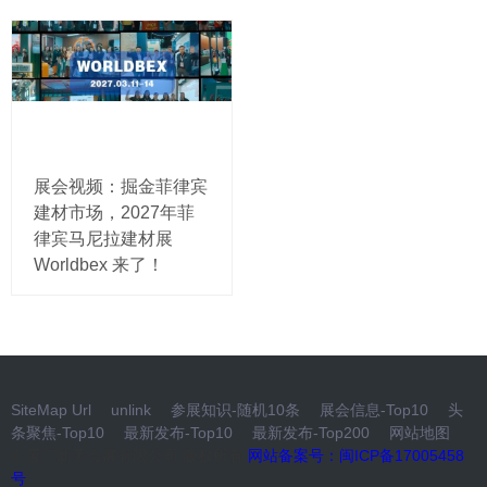
展会视频：掘金菲律宾
建材市场，2027年菲
律宾马尼拉建材展
Worldbex 来了！
SiteMap Url
unlink
参展知识-随机10条
展会信息-Top10
头
条聚焦-Top10
最新发布-Top10
最新发布-Top200
网站地图
© 厦门新天会展有限公司 版权所有
网站备案号：闽ICP备17005458
号