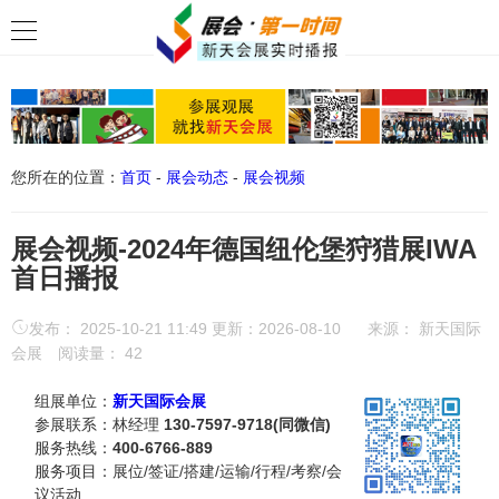
您所在的位置：
首页
-
展会动态
-
展会视频
展会视频-2024年德国纽伦堡狩猎展IWA
首日播报
发布： 2025-10-21 11:49 更新：2026-08-10
来源：
新天国际
会展
阅读量：
42
组展单位：
新天国际会展
参展联系：林经理
130-7597-9718(同微信)
服务热线：
400-6766-889
服务项目：展位/签证/搭建/运输/行程/考察/会
议活动