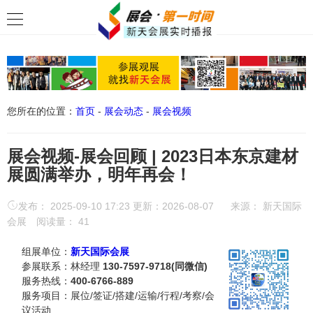
您所在的位置：
首页
-
展会动态
-
展会视频
展会视频-展会回顾 | 2023日本东京建材
展圆满举办，明年再会！
发布： 2025-09-10 17:23 更新：2026-08-07
来源：
新天国际
会展
阅读量：
41
组展单位：
新天国际会展
参展联系：林经理
130-7597-9718(同微信)
服务热线：
400-6766-889
服务项目：展位/签证/搭建/运输/行程/考察/会
议活动