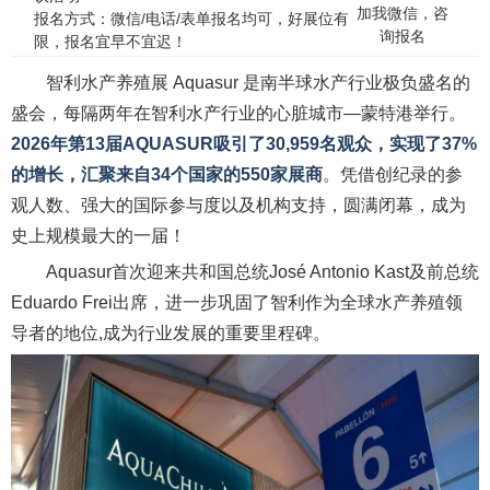
加我微信，咨
报名方式：微信/电话/表单报名均可，好展位有
询报名
限，报名宜早不宜迟！
智利水产养殖展 Aquasur 是南半球水产行业极负盛名的
盛会，每隔两年在智利水产行业的心脏城市—蒙特港举行。
2026年第13届AQUASUR
吸引了30,959名观众，实现了37%
的增长，汇聚来自34个国家的550家展商
。
凭借创纪录的参
观人数、强大的国际参与度以及机构支持，圆满闭幕，
成为
史上规模最大的一届！
Aquasur首次迎来共和国总统José Antonio Kast及前总统
Eduardo Frei出席，进一步巩固了智利作为全球水产养殖领
导者的地位,成为行业发展的重要里程碑。