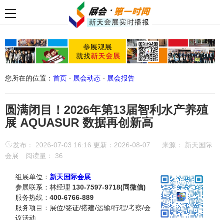
您所在的位置：
首页
-
展会动态
-
展会报告
圆满闭目！2026年第13届智利水产养殖
展 AQUASUR 数据再创新高
发布： 2026-07-03 16:16 更新：2026-08-07
来源：
新天国际
会展
阅读量：
36
组展单位：
新天国际会展
参展联系：林经理
130-7597-9718(同微信)
服务热线：
400-6766-889
服务项目：展位/签证/搭建/运输/行程/考察/会
议活动