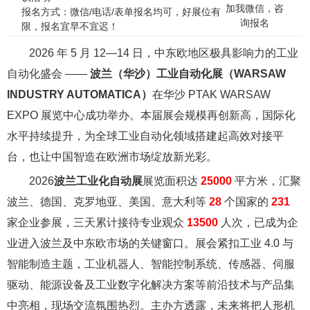
加我微信，咨
报名方式：微信/电话/表单报名均可，好展位有
询报名
限，报名宜早不宜迟！
2026 年 5 月 12—14 日，中东欧地区极具影响力的工业
自动化盛会 ——
波兰（华沙）工业自动化展（WARSAW
INDUSTRY AUTOMATICA）
在华沙 PTAK WARSAW
EXPO 展览中心成功举办。本届展会规模再创新高，国际化
水平持续提升，为全球工业自动化领域搭建起高效对接平
台，也让中国智造在欧洲市场绽放新光彩。
2026
波兰工业化自动展
展览面积达
25000
平方米，汇聚
波兰、德国、克罗地亚、美国、意大利等
28
个国家的
231
家企业参展，三天累计接待专业观众
13500
人次，已成为企
业进入波兰及中东欧市场的关键窗口。展会紧扣工业 4.0 与
智能制造主题，工业机器人、智能控制系统、传感器、伺服
驱动、能源设备及工业数字化解决方案等前沿技术与产品集
中亮相，现场交流氛围热烈。主办方透露，未来将把人形机