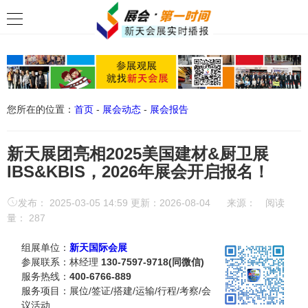
您所在的位置：
首页
-
展会动态
-
展会报告
新天展团亮相2025美国建材&厨卫展
IBS&KBIS，2026年展会开启报名！
发布： 2025-03-05 14:59 更新：2026-08-04
来源：
阅读
量：
287
组展单位：
新天国际会展
参展联系：林经理
130-7597-9718(同微信)
服务热线：
400-6766-889
服务项目：展位/签证/搭建/运输/行程/考察/会
议活动