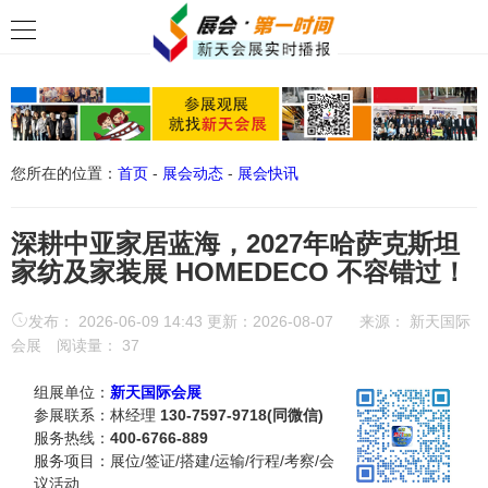
您所在的位置：
首页
-
展会动态
-
展会快讯
深耕中亚家居蓝海，2027年哈萨克斯坦
家纺及家装展 HOMEDECO 不容错过！
发布： 2026-06-09 14:43 更新：2026-08-07
来源：
新天国际
会展
阅读量：
37
组展单位：
新天国际会展
参展联系：林经理
130-7597-9718(同微信)
服务热线：
400-6766-889
服务项目：展位/签证/搭建/运输/行程/考察/会
议活动