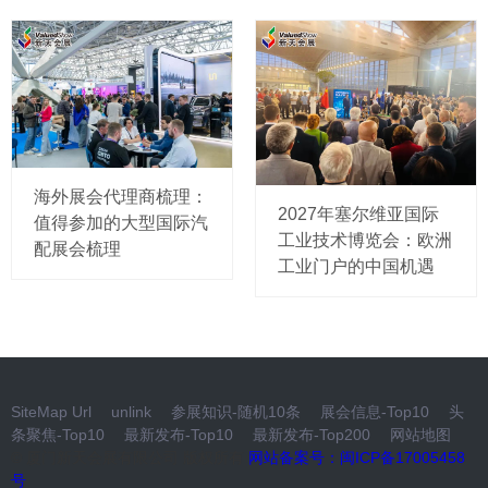
海外展会代理商梳理：
2027年塞尔维亚国际
值得参加的大型国际汽
工业技术博览会：欧洲
配展会梳理
工业门户的中国机遇
SiteMap Url
unlink
参展知识-随机10条
展会信息-Top10
头
条聚焦-Top10
最新发布-Top10
最新发布-Top200
网站地图
© 厦门新天会展有限公司 版权所有
网站备案号：闽ICP备17005458
号