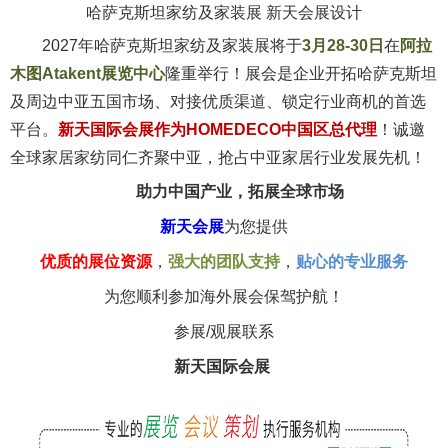
哈萨克斯坦家纺及家装展 新天会展设计
2027年哈萨克斯坦家纺及家装展将于
3月28-30日
在
阿拉
木图Atakent展览中心
隆重举行！展会
是企业开拓哈萨克斯坦
及周边中亚五国市场、对接优质渠道、锁定行业商机的首选
平台。
新天国际会展作为
HOMEDECO中国区总代理
！
诚邀
全球家居家纺同仁齐聚中亚，抢占中亚家居行业发展先机！
助力中国产业，拓展全球市场
新天会展
为您提供
优质的展位资源
，
强大的团队支持
，
贴心的专业服务
为您顺利参加海外展会保驾护航！
参展/观展联系
新天国际会展