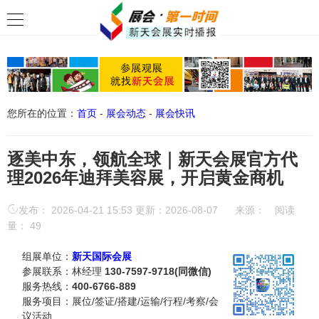
您所在的位置：
首页
-
展会动态
-
展会快讯
逐美中东，领航全球｜新天会展官方代
理2026年迪拜美容展，开启黄金商机
发布： 2026-04-21 15:53 更新：2026-08-07
来源：
阅读
量：
49
组展单位：
新天国际会展
参展联系：林经理
130-7597-9718(同微信)
服务热线：
400-6766-889
服务项目：展位/签证/搭建/运输/行程/考察/会
议活动