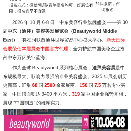
加我微信，咨
报名方式：微信/电话/表单报名均可，好展位有
询报名
限，报名宜早不宜迟！
2026 年 10 月 6-8 日，中东美容行业旗舰盛会 ——第 30
届
中东（迪拜）美容美发展览会（Beautyworld Middle
East）
，将在阿联酋迪拜世界贸易中心盛大举办。
新天国际
会展荣任本届展会中国官方代理
，全力护航中国美妆企业抢
占中东万亿美业蓝海。
作为全球 Beautyworld 系列核心展会，
迪拜美容展
是中
东规模最大、影响力最强的专业美容盛会。2025 年展会创历
史新高，汇集
68
国
2500
余家展商、
150
国
7.5
万名专业买
家，中国馆面积达 3400 平方米，
319
家中国企业强势亮相，
展现 “中国制造” 的雄厚实力。