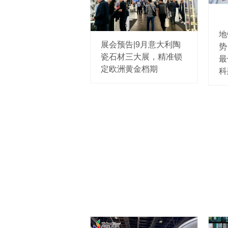
地
展会预告|9月意大利陶
势
瓷石材三大展，精准锁
最
定欧洲黄金档期
科