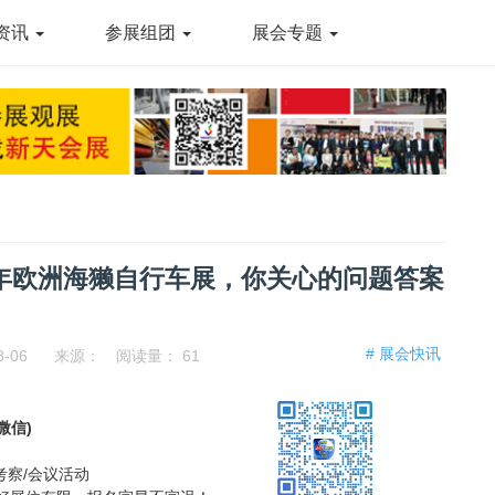
资讯
参展组团
展会专题
6年欧洲海獭自行车展，你关心的问题答案
# 展会快讯
8-06
来源：
阅读量：
61
同微信)
考察/会议活动