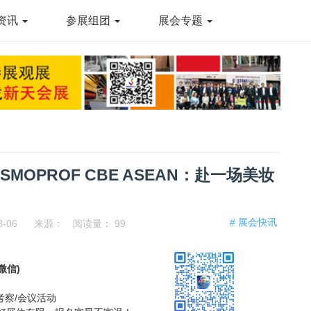
资讯
参展组团
展会专题
MOPROF CBE ASEAN：赴一场美妆
# 展会快讯
8-06
来源：
阅读量：
99
同微信)
考察/会议活动