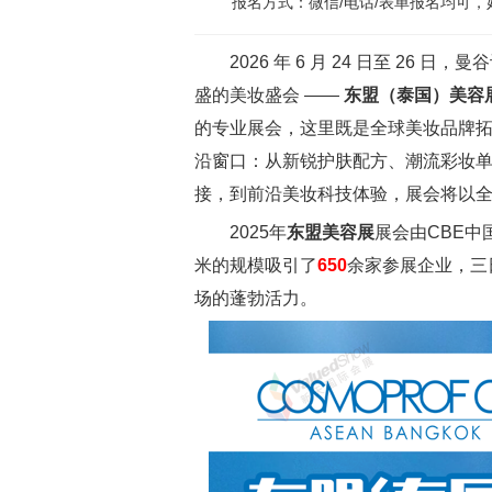
报名方式：微信/电话/表单报名均可
2026 年 6 月 24 日至 26
盛的美妆盛会 ——
东盟（泰国）美容展（
的专业展会，这里既是全球美妆品牌
沿窗口：从新锐护肤配方、潮流彩妆
接，到前沿美妆科技体验，展会将以
2025年
东盟美容展
展会由CBE中
米的规模吸引了
650
余家参展企业，三
场的蓬勃活力。