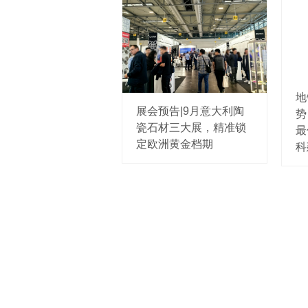
地
展会预告|9月意大利陶
势
瓷石材三大展，精准锁
最
定欧洲黄金档期
科