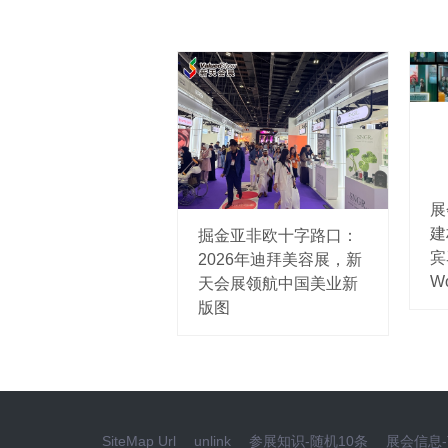
展
建
掘金亚非欧十字路口：
宾
2026年迪拜美容展，新
W
天会展领航中国美业新
版图
SiteMap Url
unlink
参展知识-随机10条
展会信息-T