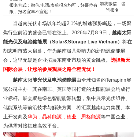
加我微信，咨
报名方式：微信/电话/表单报名均可，好展位有
询报名
限，报名宜早不宜迟！
当越南光伏市场以年均超2.1%的增速强势崛起，一场聚
焦行业前沿的盛会已箭在弦上。2026年7月8-9日，
越南太阳
能光伏及电池储能展（Solar&Storage Live Vietnam）
将在
胡志明市盛大启幕，作为越南极具影响力的新能源储能展
会，这里无疑是企业拓展东南亚市场的黄金跳板。
选择新天
国际会展，让您的参展观展之路全程无忧！
越南太阳能光伏及电池储能展
由全球知名的Terrapinn展
览公司主办，其在南非、英国等国打造的太阳能展会均成行
业标杆。展会聚焦绿色智能能源转型，集中展示光伏组件、
储能系统等前沿技术与解决方案，将汇聚越南电力集团、本
土开发商及
华为，晶科能源，德业，思格能源
等中国企业，
为供需对接搭建高效平台。