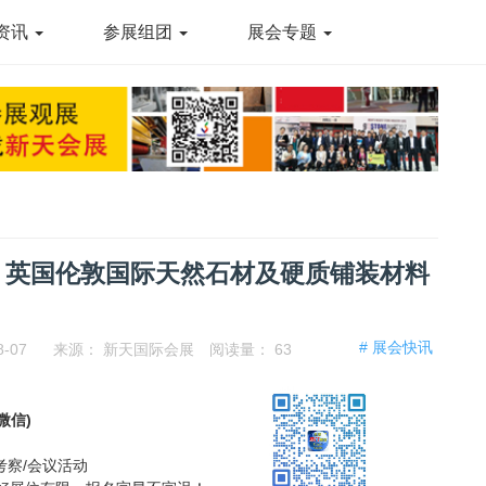
资讯
参展组团
展会专题
：英国伦敦国际天然石材及硬质铺装材料
# 展会快讯
8-07
来源：
新天国际会展
阅读量：
63
同微信)
考察/会议活动