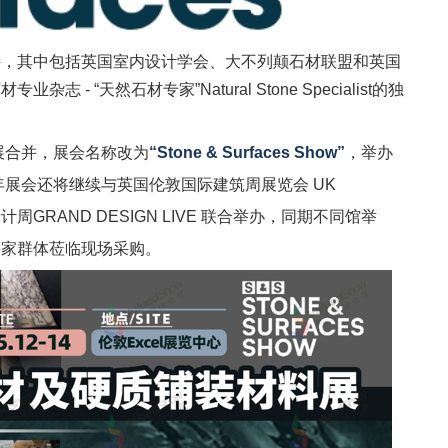
持，其中包括
英国室内设计学会、大不列颠石材联盟
和
英国
石材
专业
杂志
-
“
天然石材专家
”
Natural Stone Specialist
的
独
展合并，展会名称改为
“Stone & Surfaces Show”
，举办
年展会还将继续与英国伦敦国际建筑周展览会 UK
周GRAND DESIGN LIVE
联合举办，同期不同馆举
买家群体莅临现场采购。