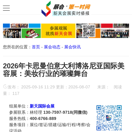
您所在的位置：
首页
-
展会动态
-
展会快讯
2026年卡思曼伯意大利博洛尼亚国际美
容展：美妆行业的璀璨舞台​
发布： 2025-09-16 11:29 更新：2026-08-07
来源：
阅读
量：
117
组展单位：
新天国际会展
参展联系：林经理
130-7597-9718(同微信)
服务热线：
400-6766-889
服务项目：展位/签证/搭建/运输/行程/考察/会
议活动