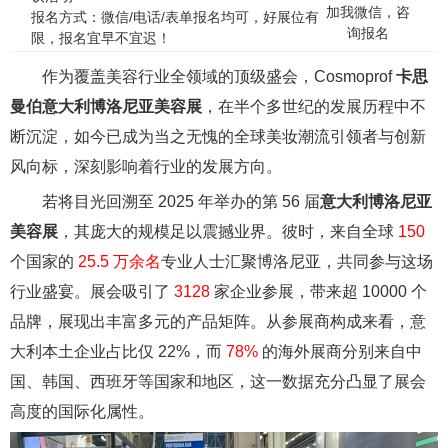
加我微信，咨
报名方式：微信/电话/表单报名均可，好展位有
询报名
限，报名宜早不宜迟！
作为覆盖美容行业全领域的顶级盛会，Cosmoprof
卡思
曼伯意大利博洛尼亚美容展
，在半个多世纪的发展历程中不
断沉淀，如今已成为当之无愧的全球美妆潮流引领者与创新
风向标，深刻影响着行业的发展方向。
若将目光回溯至 2025 年举办的第 56 届
意大利博洛尼亚
美容展
，其庞大的规模足以震撼业界。彼时，来自全球
150
个国家的
25.5 万余名
专业人士汇聚博洛尼亚，共同参与这场
行业盛宴。展会吸引了
3128
家企业参展，带来超 10000 个
品牌，展现出丰富多元的产品矩阵。从参展商构成来看，意
大利本土企业占比仅 22%，而
78%
的海外展商分别来自中
国、韩国、西班牙等国家和地区，这一数据充分凸显了展会
高度的国际化属性。