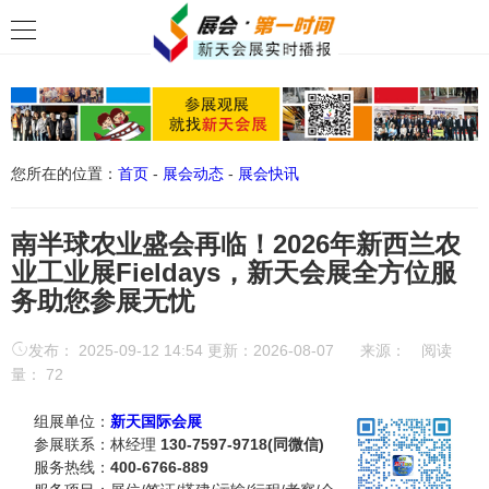
您所在的位置：
首页
-
展会动态
-
展会快讯
南半球农业盛会再临！2026年新西兰农
业工业展Fieldays，新天会展全方位服
务助您参展无忧
发布： 2025-09-12 14:54 更新：2026-08-07
来源：
阅读
量：
72
组展单位：
新天国际会展
参展联系：林经理
130-7597-9718(同微信)
服务热线：
400-6766-889