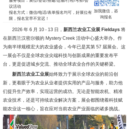
服务项目：展位/签证/搭建/运输/行程/考察/会
议活动
加我微信，咨
报名方式：微信/电话/表单报名均可，好展位有
询报名
限，报名宜早不宜迟！
2026 年 6 月 10 - 13 日，
新西兰农业工业展 Fieldays
将
在新西兰汉密尔顿的 Mystery Creek 活动中心盛大举办。作
为南半球规模宏大的农业盛会，今年已是其第 57 届展会。这
一展会不仅是全球农业尖端科技与创新成果的重要发布平
台，更是促进城乡交流、推动全球农业合作的关键桥梁。
新西兰农业工业展
始终致力于展示全球农业的前沿创
新，更着眼于为农业从业者提供实用的产品与服务，助力他
们提升生产效率，实现运营的成功。无论是智能农机、精准
农业技术，还是可持续农业解决方案，展会都围绕着科技赋
能农业这一核心，旨在应对当前农业产业面临的诸多挑战。