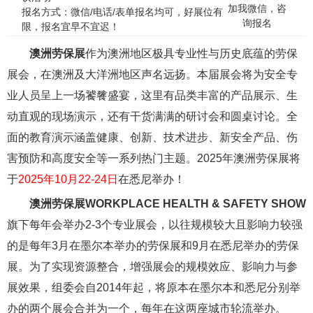
加我微信，咨
报名方式：微信/电话/表单报名均可，好展位有
询报名
限，报名宜早不宜迟！
澳洲劳保展
作为澳洲地区极具专业性与历史底蕴的劳保
展会，在澳洲及大洋洲地区声名远扬。本届展会将为安全专
业人员呈上一场饕餮盛宴，这里有品类丰富的产品展示、生
动直观的现场演示，还有干货满满的研讨会和圆桌讨论。全
面的教育演示涵盖健康、创新、技术进步、新安全产品、伤
害预防和高度安全等一系列热门主题。2025年澳洲劳保展将
于
2025年10月22-24日
在悉尼举办！
澳洲
劳保展WORKPLACE HEALTH & SAFETY SHOW
旗下每年会举办2-3个专业展会，以往规模较大且影响力较强
的是每年3月在墨尔本举办的劳保展和9月在悉尼举办的劳保
展。为了实现资源整合，增强展会的规模效应、影响力与参
展效果，组委会自2014年起，将原本在墨尔本和悉尼分别举
办的两个展会合并为一个，每年在这两座城市轮流举办。