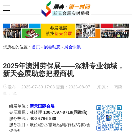
您所在的位置：
首页
-
展会动态
-
展会快讯
2025年澳洲劳保展——深耕专业领域，
新天会展助您把握商机
发布： 2025-07-30 17:03 更新：2026-08-07
来源：
阅读
量：
81
组展单位：
新天国际会展
参展联系：林经理
130-7597-9718(同微信)
服务热线：
400-6766-889
服务项目：展位/签证/搭建/运输/行程/考察/会
议活动