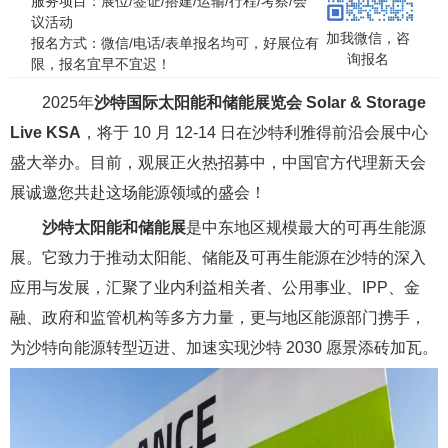
服务项目：展位/签证/搭建/运输/行程/考察/会
议活动
加我微信，咨
报名方式：微信/电话/表单报名均可，好展位有
询报名
限，报名宜早不宜迟！
2025年
沙特国际太阳能和储能展览会 Solar & Storage
Live KSA
，将于 10 月 12-14 日在沙特利雅得前沿会展中心
盛大举办。目前，观展正火热招募中，中国官方代理新天会
展诚邀您共赴这场能源领域的盛会！
沙特太阳能和储能展
是中东地区规模最大的可再生能源
展。它致力于推动太阳能、储能及可再生能源在沙特的深入
应用与发展，汇聚了业内利益相关者、公用事业、IPP、金
融、政府和监管机构等多方力量，更与地区能源部门携手，
为沙特向能源转型迈进、加速实现沙特 2030 愿景添砖加瓦。