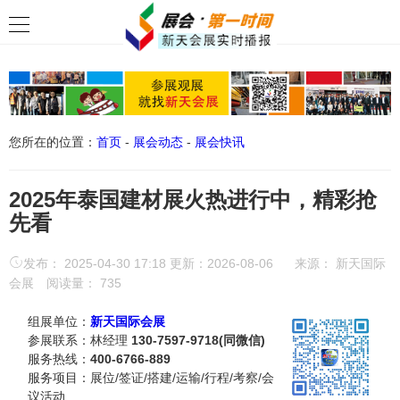
您所在的位置：
首页
-
展会动态
-
展会快讯
2025年泰国建材展火热进行中，精彩抢
先看
发布： 2025-04-30 17:18 更新：2026-08-06
来源：
新天国际
会展
阅读量：
735
组展单位：
新天国际会展
参展联系：林经理
130-7597-9718(同微信)
服务热线：
400-6766-889
服务项目：展位/签证/搭建/运输/行程/考察/会
议活动