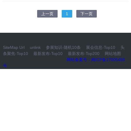
上一页
1
下一页
SiteMap Url
unlink
参展知识-随机10条
展会信息-Top10
头
条聚焦-Top10
最新发布-Top10
最新发布-Top200
网站地图
© 厦门新天会展有限公司 版权所有
网站备案号：闽ICP备17005458
号