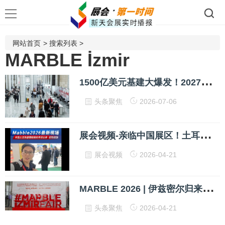
网站首页
>
搜索列表
>
MARBLE İzmir
1
500亿美元基建大爆发！2027土耳其石材展，抢占万亿市场的最后入场券
头条聚焦
2026-07-06
展
会视频-亲临中国展区！土耳其石材展第三天
展会视频
2026-04-21
M
ARBLE 2026 | 伊兹密尔归来，我看到了全球石材的“新剧本”
头条聚焦
2026-04-21